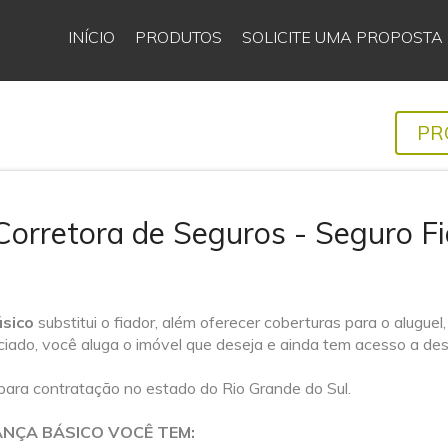
INÍCIO
PRODUTOS
SOLICITE UMA PROPOSTA
PR
Corretora de Seguros - Seguro F
ásico
substitui o fiador, além oferecer coberturas para o alugue
ciado, você aluga o imóvel que deseja e ainda tem acesso a d
 para contratação no estado do Rio Grande do Sul.
ANÇA BÁSICO VOCÊ TEM: