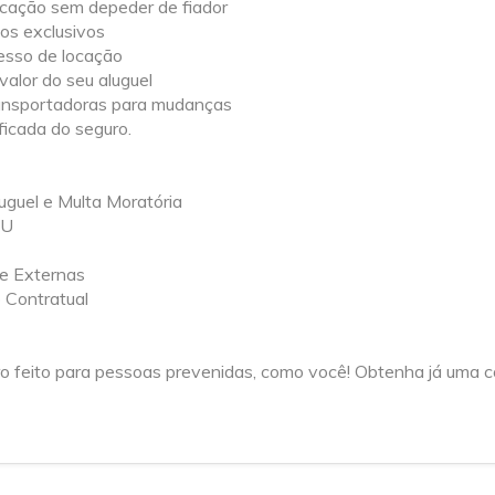
ocação sem depeder de fiador
os exclusivos
esso de locação
alor do seu aluguel
ansportadoras para mudanças
icada do seguro.
guel e Multa Moratória
TU
 e Externas
 Contratual
ro feito para pessoas prevenidas, como você! Obtenha já uma