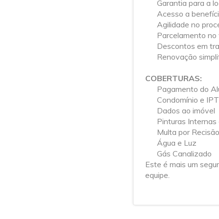
Garantia para a l
Acesso a benefíci
Agilidade no proc
Parcelamento no v
Descontos em tr
Renovação simplif
COBERTURAS:
Pagamento do Alu
Condomínio e IP
Dados ao imóvel
Pinturas Internas
Multa por Recisão
Água e Luz
Gás Canalizado
Este é mais um segu
equipe.