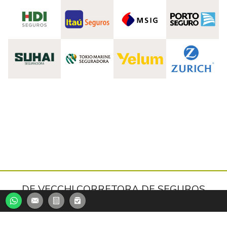
DE VECCHI CORRETORA DE SEGUROS
Santo André/SP
(11) 99970-7819